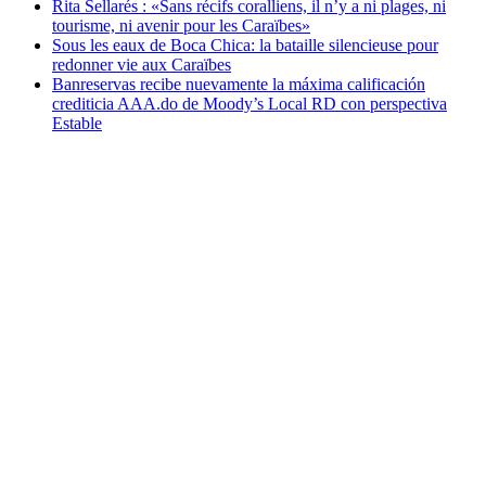
Rita Sellarés : «Sans récifs coralliens, il n’y a ni plages, ni
tourisme, ni avenir pour les Caraïbes»
Sous les eaux de Boca Chica: la bataille silencieuse pour
redonner vie aux Caraïbes
Banreservas recibe nuevamente la máxima calificación
crediticia AAA.do de Moody’s Local RD con perspectiva
Estable