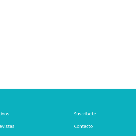
inos
Suscríbete
evistas
Contacto