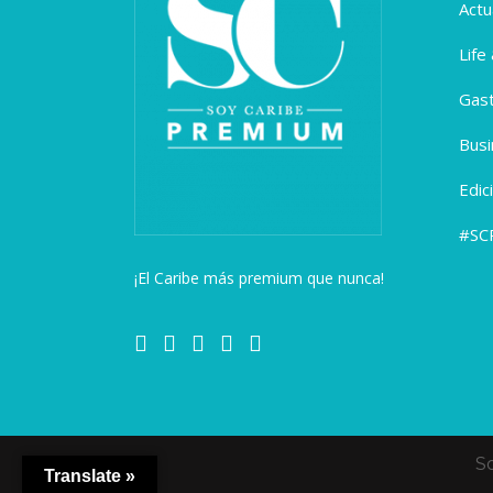
Actu
Life
Gas
Busi
Edic
#SC
¡El Caribe más premium que nunca!
S
Translate »