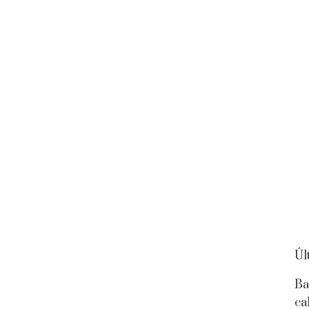
Úl
Ba
ca