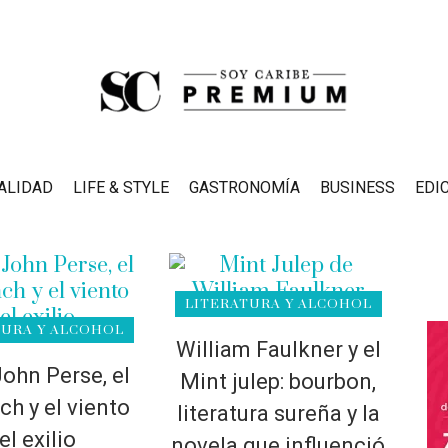
ALIDAD
LIFE & STYLE
GASTRONOMÍA
BUSINESS
EDI
LITERATURA Y ALCOHOL
TURA Y ALCOHOL
William Faulkner y el
John Perse, el
Mint julep: bourbon,
ch y el viento
literatura sureña y la
el exilio
novela que influenció