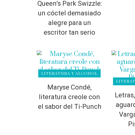
Queen’s Park Swizzle:
un cóctel demasiado
alegre para un
escritor tan serio
LITERATURA Y ALCOHOL
LITERA
Maryse Condé,
Letras
literatura creole con
aguard
el sabor del Ti-Punch
Varga
Pi