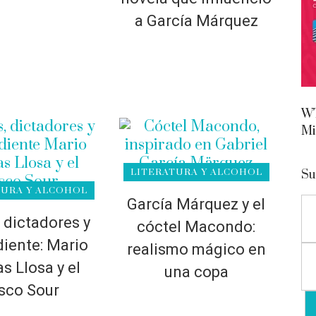
a García Márquez
WT
Mi
LITERATURA Y ALCOHOL
Su
TURA Y ALCOHOL
García Márquez y el
, dictadores y
cóctel Macondo:
iente: Mario
realismo mágico en
s Llosa y el
una copa
sco Sour