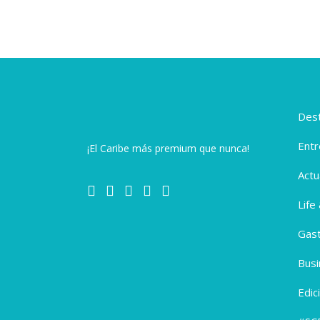
Dest
Entr
¡El Caribe más premium que nunca!
Actu
Life
Gas
Busi
Edic