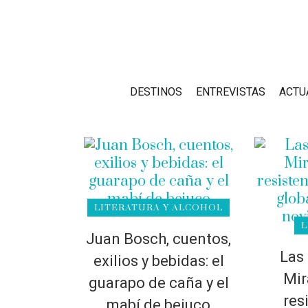
DESTINOS
ENTREVISTAS
ACTU
LITERATURA Y ALCOHOL
L
Juan Bosch, cuentos,
Las
exilios y bebidas: el
Mir
guarapo de caña y el
res
mabí de bejuco