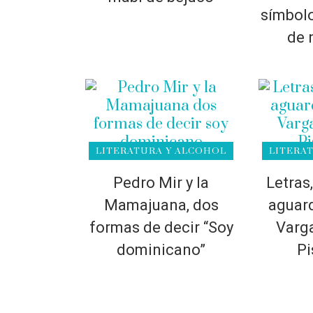
símbolo
de 
LITERATURA Y ALCOHOL
LITERA
Pedro Mir y la
Letras
Mamajuana, dos
aguard
formas de decir “Soy
Varga
dominicano”
Pi