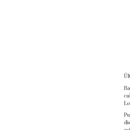
Úl
Ba
ca
Lo
Pu
di