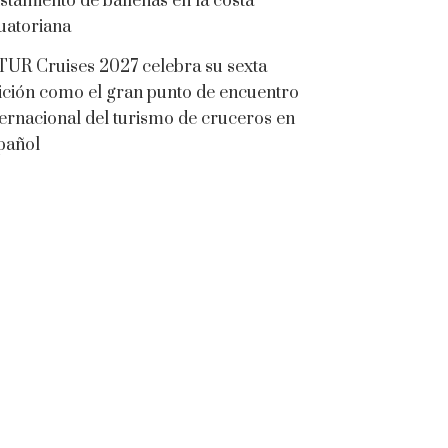
istamiento de ballenas en la costa
uatoriana
TUR Cruises 2027 celebra su sexta
ición como el gran punto de encuentro
ternacional del turismo de cruceros en
pañol