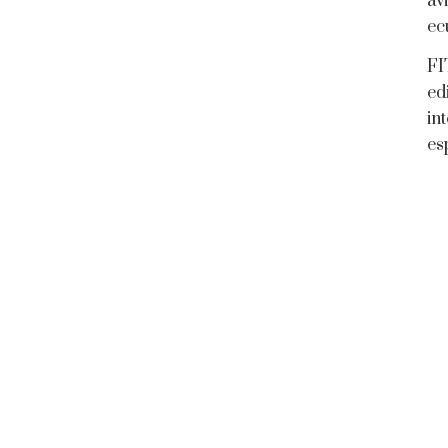
av
ec
FI
ed
in
es