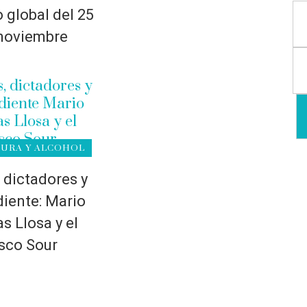
 global del 25
noviembre
TURA Y ALCOHOL
, dictadores y
iente: Mario
s Llosa y el
sco Sour