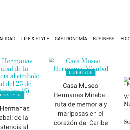
ALIDAD
LIFE & STYLE
GASTRONOMÍA
BUSINESS
EDI
LIFESTYLE
Casa Museo
Hermanas Mirabal:
IFESTYLE
WT
ruta de memoria y
Mi
 Hermanas
mariposas en el
abal: de la
Su
corazón del Caribe
istencia al