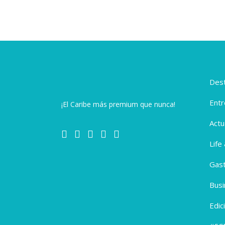
Dest
Entr
¡El Caribe más premium que nunca!
Actu
Life
Gas
Busi
Edic