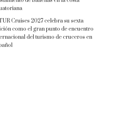
istamiento de ballenas en la costa
uatoriana
TUR Cruises 2027 celebra su sexta
ición como el gran punto de encuentro
ternacional del turismo de cruceros en
pañol