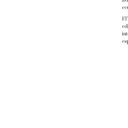
av
ec
FI
ed
in
es