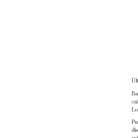
Úl
Ba
ca
Lo
Pu
di