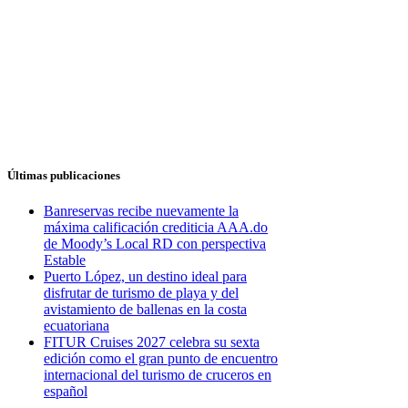
Últimas publicaciones
Banreservas recibe nuevamente la
máxima calificación crediticia AAA.do
de Moody’s Local RD con perspectiva
Estable
Puerto López, un destino ideal para
disfrutar de turismo de playa y del
avistamiento de ballenas en la costa
ecuatoriana
FITUR Cruises 2027 celebra su sexta
edición como el gran punto de encuentro
internacional del turismo de cruceros en
español