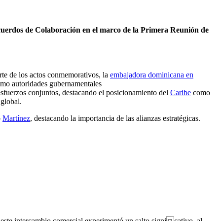
cuerdos de Colaboración en el marco de la Primera Reunión de
arte de los actos conmemorativos, la
embajadora dominicana en
como autoridades gubernamentales
 esfuerzos conjuntos, destacando el posicionamiento del
Caribe
como
global.
ó
Martínez
, destacando la importancia de las alianzas estratégicas.
este intercambio comercial experimentó un salto signicativo, al