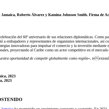
 y Jamaica, Roberto Álvarez y Kamina Johnson Smith. Firma de A
celebración del 60º aniversario de sus relaciones diplomáticas. Como p
ió a embajadores y representantes de organismos internacionales, así 
trategias innovadoras para impulsar el comercio y la inversión mediante
ionales, proyectando al Caribe como un actor competitivo en el mercado 
nuestra oportunidad de competir globalmente como región
«, reexion
a, 2023
OSTENIDO
y
Jamaica
ha mantenido un crecimiento constante y sostenido. En 2021, 