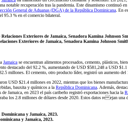
una notable recuperación tras la pandemia. Este dinamismo continuó en
ección General de Aduanas (DGA) de la República Dominicana
. En e
el 95.3 % en el comercio bilateral.
 Relaciones Exteriores de Jamaica, Senadora Kamina Johnson Smit
 a
Jamaica
se encuentran alimentos procesados, cemento, plásticos, biene
miento destacado del 92.2 %, aumentando de USD $581,248 a USD $1.1 m
5 millones. El cemento, otro producto líder, registró un aumento de
umaron USD $21.4 millones en 2022, mientras que los bienes manufactu
ebidas, bauxita y químicos a la
República Dominicana
. Además, destac
as de Jamaica, en 2023 el país caribeño registró exportaciones hacia la
R
peraba los 2.8 millones de dólares desde 2020. Estos datos reejan una
Dominicana y Jamaica, 2023.