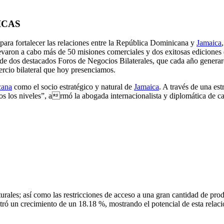
ICAS
para fortalecer las relaciones entre la República Dominicana y
Jamaica
llevaron a cabo más de 50 misiones comerciales y dos exitosas ediciones
ión de dos destacados Foros de Negocios Bilaterales, que cada año gen
rcio bilateral que hoy presenciamos.
cana
como el socio estratégico y natural de
Jamaica
. A través de una es
todos los niveles”, armó la abogada internacionalista y diplomática de 
urales; así como las restricciones de acceso a una gran cantidad de pro
istró un crecimiento de un 18.18 %, mostrando el potencial de esta rela