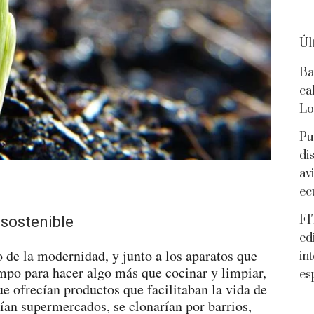
Úl
Ba
ca
Lo
Pu
di
av
ec
FI
sostenible
ed
o de la modernidad, y junto a los aparatos que
in
mpo para hacer algo más que cocinar y limpiar,
es
e ofrecían productos que facilitaban la vida de
rían supermercados, se clonarían por barrios,