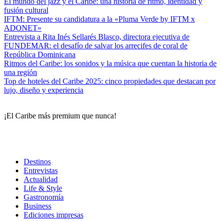
El mundo del jazz y el Caribe: una historia de ritmo, identidad y
fusión cultural
IFTM: Presente su candidatura a la «Pluma Verde by IFTM x
ADONET»
Entrevista a Rita Inés Sellarés Blasco, directora ejecutiva de
FUNDEMAR: el desafío de salvar los arrecifes de coral de
República Dominicana
Ritmos del Caribe: los sonidos y la música que cuentan la historia de
una región
Top de hoteles del Caribe 2025: cinco propiedades que destacan por
lujo, diseño y experiencia
¡El Caribe más premium que nunca!
Destinos
Entrevistas
Actualidad
Life & Style
Gastronomía
Business
Ediciones impresas