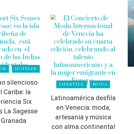
OS
HOTELES
o silencioso
LIFESTYLE
MODA
l Caribe: la
Latinoamérica desfila
riencia Six
en Venecia: moda,
s La Sagesse
artesanía y música
 Granada
con alma continental