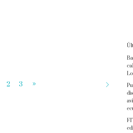
Úl
Ba
ca
Lo
2
3
Pu
di
av
ec
FI
ed