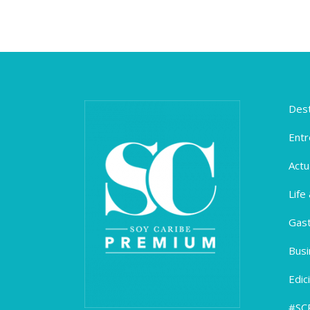
Dest
Entr
Actu
Life
Gas
Busi
Edic
#SC