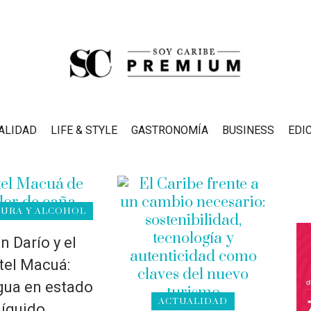
ALIDAD
LIFE & STYLE
GASTRONOMÍA
BUSINESS
EDI
TURA Y ALCOHOL
n Darío y el
tel Macuá:
gua en estado
ACTUALIDAD
líquido