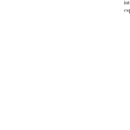
in
es