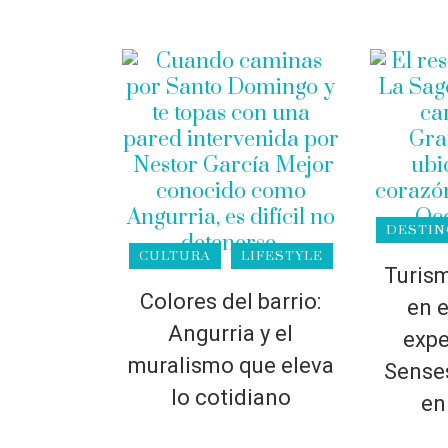
DESTIN
CULTURA
LIFESTYLE
Turism
Colores del barrio:
en e
Angurria y el
expe
muralismo que eleva
Sense
lo cotidiano
en