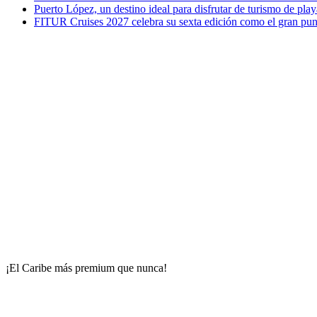
Puerto López, un destino ideal para disfrutar de turismo de play
FITUR Cruises 2027 celebra su sexta edición como el gran punt
¡El Caribe más premium que nunca!