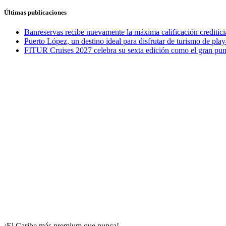
Últimas publicaciones
Banreservas recibe nuevamente la máxima calificación credit
Puerto López, un destino ideal para disfrutar de turismo de play
FITUR Cruises 2027 celebra su sexta edición como el gran punt
¡El Caribe más premium que nunca!