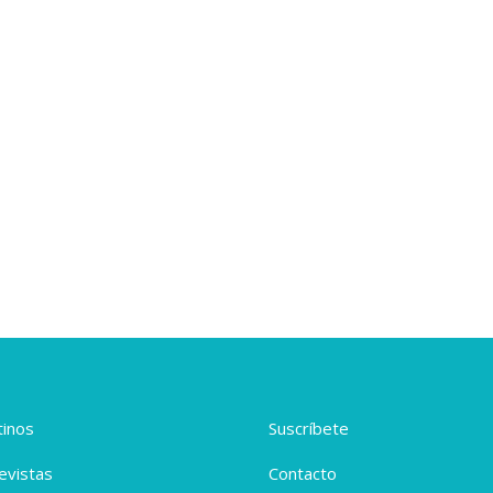
inos
Suscríbete
evistas
Contacto