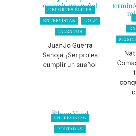
DEPORTES ÉLITES
ENTREVISTAS
GOLF
EN
TALENTOS
MÚSIC
JuanJo Guerra
Nat
Sanoja: ¡Ser pro es
Comas
cumplir un sueño!
conq
c
ENTREVISTAS
PORTADAS