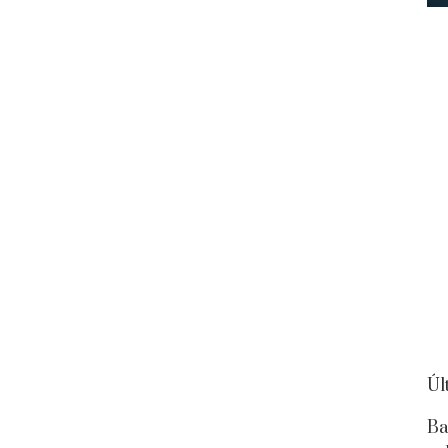
Úl
Ba