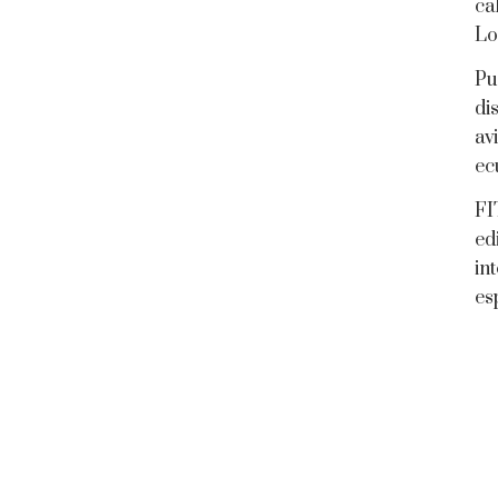
ca
Lo
Pu
di
av
ec
FI
ed
in
es