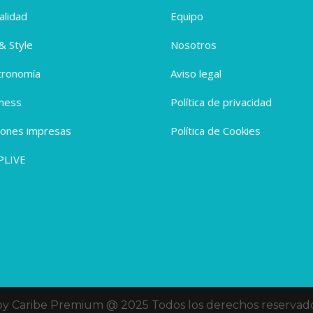
alidad
Equipo
 & Style
Nosotros
tronomía
Aviso legal
ness
Política de privacidad
iones impresas
Política de Cookies
PLIVE
oy Caribe Premium @ 2025 Todos los derechos reservado