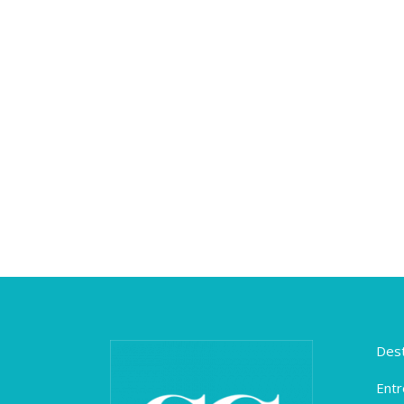
Dest
Entr