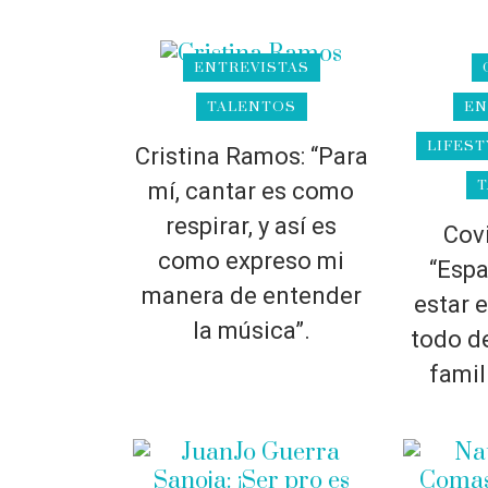
ENTREVISTAS
EN
TALENTOS
LIFEST
Cristina Ramos: “Para
T
mí, cantar es como
respirar, y así es
Covi
como expreso mi
“Espa
manera de entender
estar 
la música”.
todo d
famil