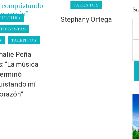
TALENTOS
Su
CULTURA
Stephany Ortega
TREVISTAS
A
TALENTOS
halie Peña
: “La música
terminó
uistando mí
orazón”