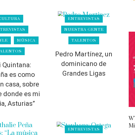
CULTURA
ENTREVISTAS
TREVISTAS
NUESTRA GENTE
YLE
MÚSICA
TALENTOS
ALENTOS
Pedro Martínez, un
dominicano de
 Quintana:
Grandes Ligas
ña es como
en casa, sobre
e donde es mi
ia, Asturias”
WT
Mi
ENTREVISTAS