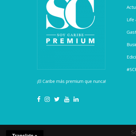
Actu
Life
Gas
Busi
Edic
#SC
¡El Caribe más premium que nunca!
S
Translate »