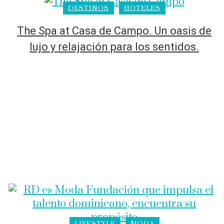
DESTINOS
HOTELES
The Spa at Casa de Campo. Un oasis de
lujo y relajación para los sentidos.
LIFESTYLE
MODA