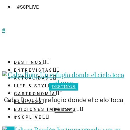
#SCPLIVE
DESTINOS
ENTREVISTAS
ACTUALIDAD
LIFE & STYLE
DESTINOS
GASTRONOMÍA
Cabo Rojo: Un refugio donde el cielo toca
BUSINESS
el mar
EDICIONES IMPRESAS
#SCPLIVE