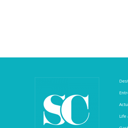
Dest
Entr
Actu
Life
Gas