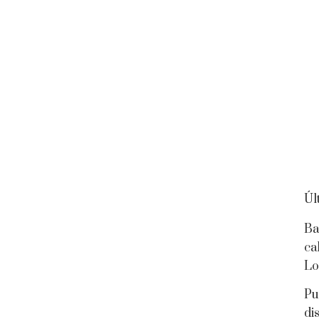
Úl
Ba
ca
Lo
Pu
di