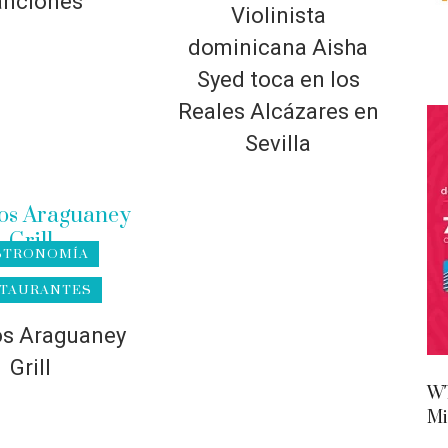
anciones
Violinista
dominicana Aisha
Syed toca en los
Reales Alcázares en
Sevilla
STRONOMÍA
TAURANTES
os Araguaney
Grill
WT
Mi