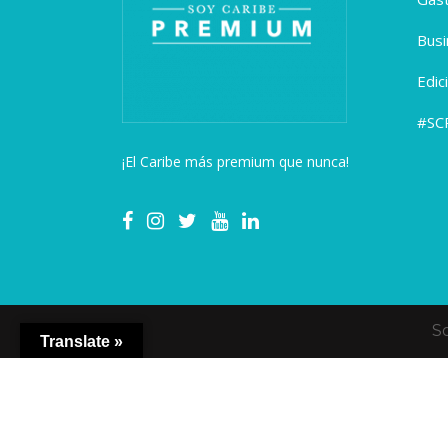
Busi
Edic
#SC
¡El Caribe más premium que nunca!
S
Translate »