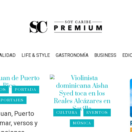
ALIDAD
LIFE & STYLE
GASTRONOMÍA
BUSINESS
EDI
OS
PORTADA
EPORTAJES
uan, Puerto
CULTURA
EVENTOS
mar, versos y
MÚSICA