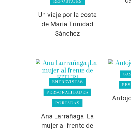
c
REPORTAJES
Un viaje por la costa
de María Trinidad
Sánchez
GA
ENTREVISTAS
RES
PERSONALIDADES
Antoj
PORTADAS
Ana Larrañaga ¡La
mujer al frente de