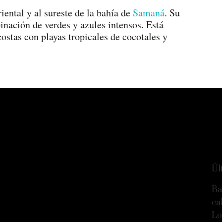
iental y al sureste de la bahía de
Samaná
. Su
nación de verdes y azules intensos. Está
 costas con playas tropicales de cocotales y
Úl
Ba
ca
Lo