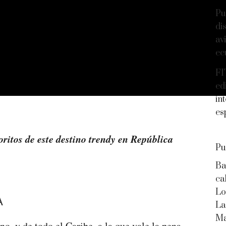
Pu
di
av
ec
FI
ed
in
es
oritos de este destino trendy en República
Pu
Ba
ca
Lo
A
La
Ma
o, y de todo el Caribe, a la que vale la pena