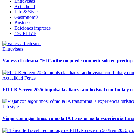
Entrevistas
Actualidad
Life & Style
Gastronomía
Business
Ediciones impresas
#SCPLIVE
Entrevistas
Vanessa Ledesma:“El Caribe no puede competir solo en precio; de
Actualidad
Ferias
FITUR Screen 2026 impulsa la alianza audiovisual con India y c
Lifestyle
Viajar con algoritmos: cómo la IA transforma la experiencia turís