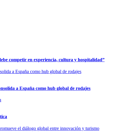
be competir en experiencia, cultura y hospitalidad”
onsolida a España como hub global de rodajes
tica