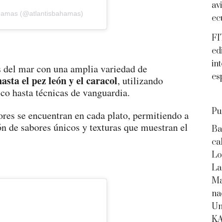
av
ahamas (@atlantisbahamas)
ec
FI
ed
in
s del mar con una amplia variedad de
es
asta el pez león y el caracol
, utilizando
co hasta técnicas de vanguardia.
Pu
bores se encuentran en cada plato, permitiendo a
ón de sabores únicos y texturas que muestran el
Ba
ca
Lo
La
Ma
na
Un
K