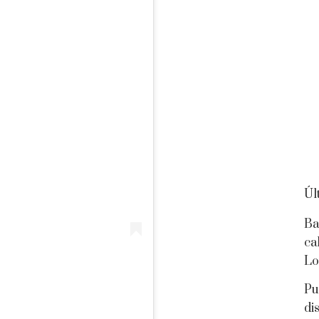
Úl
Ba
ca
Lo
Pu
di