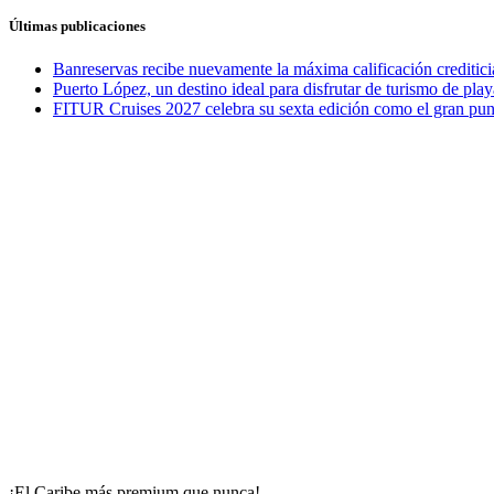
Últimas publicaciones
Banreservas recibe nuevamente la máxima calificación credit
Puerto López, un destino ideal para disfrutar de turismo de play
FITUR Cruises 2027 celebra su sexta edición como el gran punt
¡El Caribe más premium que nunca!