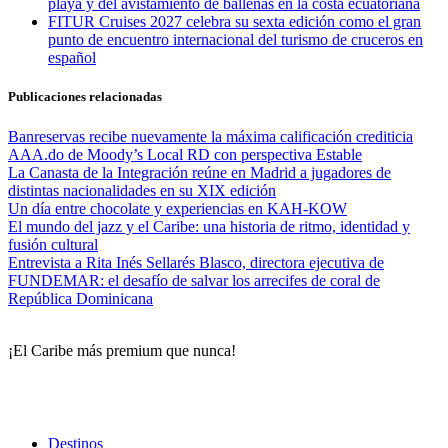
playa y del avistamiento de ballenas en la costa ecuatoriana
FITUR Cruises 2027 celebra su sexta edición como el gran
punto de encuentro internacional del turismo de cruceros en
español
Publicaciones relacionadas
Banreservas recibe nuevamente la máxima calificación crediticia
AAA.do de Moody’s Local RD con perspectiva Estable
La Canasta de la Integración reúne en Madrid a jugadores de
distintas nacionalidades en su XIX edición
Un día entre chocolate y experiencias en KAH-KOW
El mundo del jazz y el Caribe: una historia de ritmo, identidad y
fusión cultural
Entrevista a Rita Inés Sellarés Blasco, directora ejecutiva de
FUNDEMAR: el desafío de salvar los arrecifes de coral de
República Dominicana
¡El Caribe más premium que nunca!
Destinos