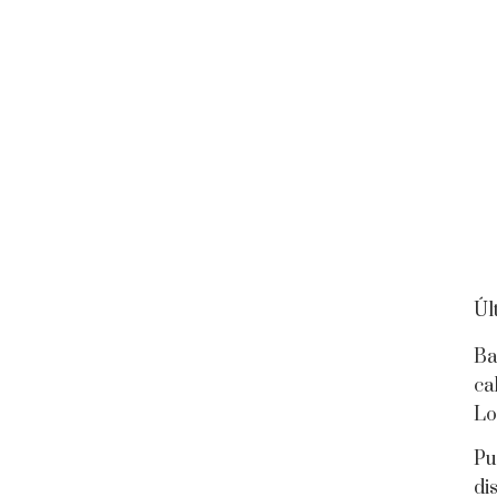
Úl
Ba
ca
Lo
Pu
di