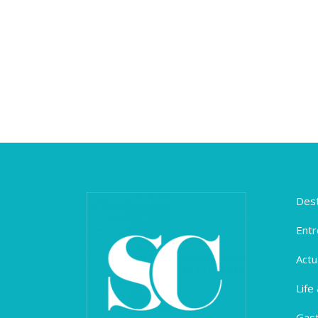
Dest
Entr
Actu
Life
Gas