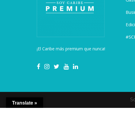
Busi
Edic
#SC
¡El Caribe más premium que nunca!
S
Translate »