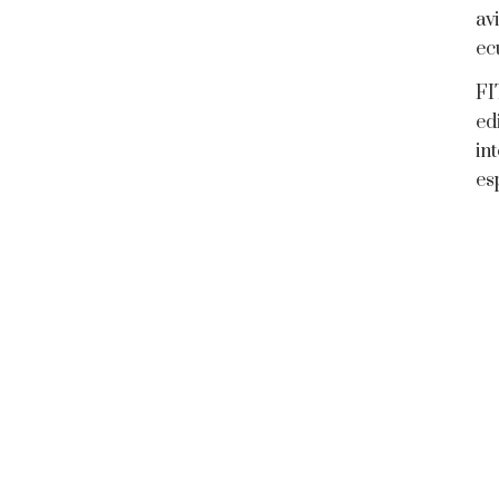
av
ec
FI
ed
in
es