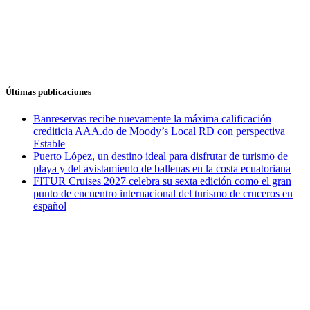
Últimas publicaciones
Banreservas recibe nuevamente la máxima calificación
crediticia AAA.do de Moody’s Local RD con perspectiva
Estable
Puerto López, un destino ideal para disfrutar de turismo de
playa y del avistamiento de ballenas en la costa ecuatoriana
FITUR Cruises 2027 celebra su sexta edición como el gran
punto de encuentro internacional del turismo de cruceros en
español