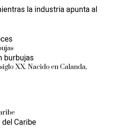
ntras la industria apunta al
oces
n burbujas
 del Caribe