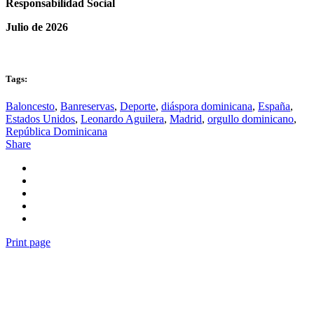
Responsabilidad Social
Julio de 2026
Tags:
Baloncesto
,
Banreservas
,
Deporte
,
diáspora dominicana
,
España
,
Estados Unidos
,
Leonardo Aguilera
,
Madrid
,
orgullo dominicano
,
República Dominicana
Share
Print page