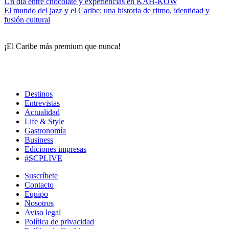
Un día entre chocolate y experiencias en KAH-KOW
El mundo del jazz y el Caribe: una historia de ritmo, identidad y
fusión cultural
¡El Caribe más premium que nunca!
Destinos
Entrevistas
Actualidad
Life & Style
Gastronomía
Business
Ediciones impresas
#SCPLIVE
Suscríbete
Contacto
Equipo
Nosotros
Aviso legal
Política de privacidad