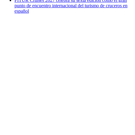
FITUR Cruises 2027 celebra su sexta edición como el gran
punto de encuentro internacional del turismo de cruceros en
español