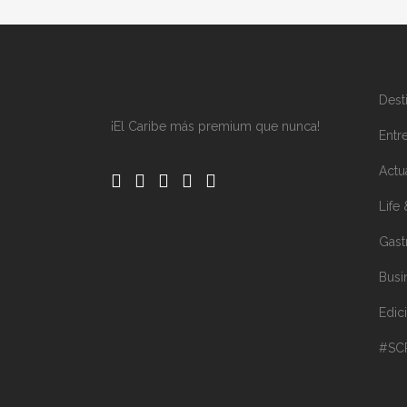
Dest
¡El Caribe más premium que nunca!
Entre
Actu
Life 
Gast
Busi
Edic
#SC