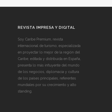
REVISTA IMPRESA Y DIGITAL
Soy Caribe Premium, revista
internacional de turismo, especializada
en proyectar lo mejor de la región del
Caribe, editada y distribuida en España,
presenta lo más influyente del mundo
de los negocios, diplomacia y cultura
de los países principales, referentes
mundiales por su crecimiento y alto
standing.