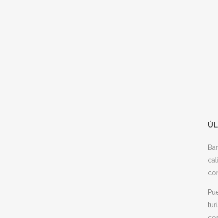
ÚL
Ba
cal
con
Pue
tur
cos