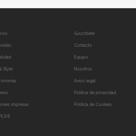
inos
Suscríbete
vistas
Contacto
alidad
Equipo
& Style
Nosotros
ronomía
Aviso legal
ness
Política de privacidad
iones impresas
Política de Cookies
PLIVE