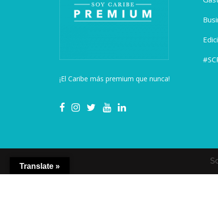
Busi
Edic
#SC
¡El Caribe más premium que nunca!
S
Translate »