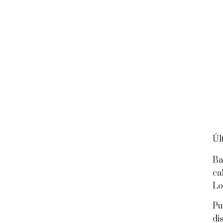
Úl
Ba
ca
Lo
Pu
di