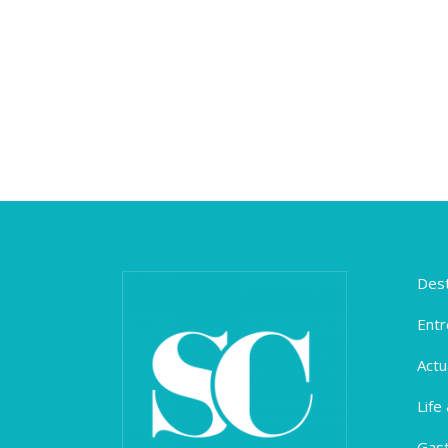
Dest
Entr
Actu
Life
Gas