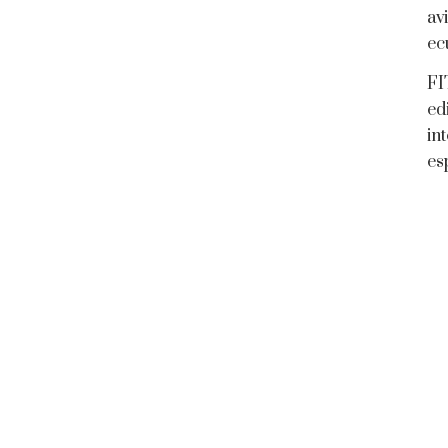
av
ec
FI
ed
in
es