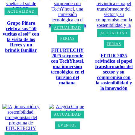
ACTUALIDAD
Grupo Piñero
ACTUALIDAD
celebra sus “50
ACTUALIDAD
vueltas al sol” con
FERIAS
la visita de los
FERIAS
Reyes y un
brindis familiar
FITURTECHY
2025 sorprende
FITUR 2025
con TechYhotel,
reivindica el papel
una inmersión
transformador del
tecnológica en el
sector y su
turismo del
compromiso con
mañana
la sostenibilidad y
la innovación
ACTUALIDAD
EVENTOS