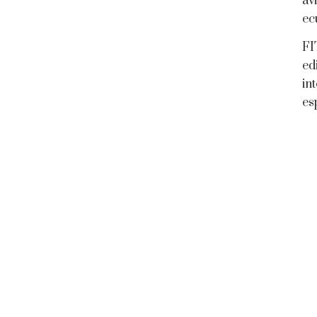
av
ec
FI
ed
in
es