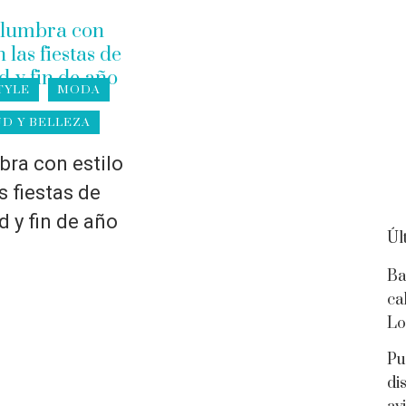
TYLE
MODA
D Y BELLEZA
ra con estilo
s fiestas de
d y fin de año
Úl
Ba
ca
Lo
Pu
di