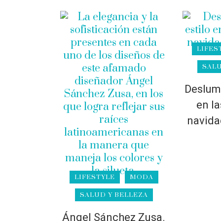
LIFES
SALU
Deslumb
en la
navida
LIFESTYLE
MODA
SALUD Y BELLEZA
Ángel Sánchez Zusa.