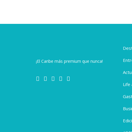
Dest
Entr
¡El Caribe más premium que nunca!
Actu
Life
Gas
Busi
Edic