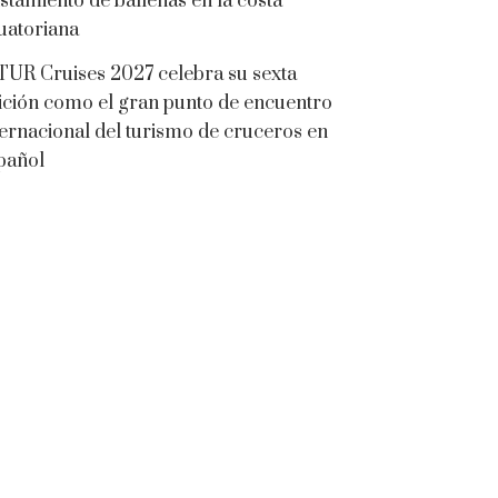
istamiento de ballenas en la costa
uatoriana
TUR Cruises 2027 celebra su sexta
ición como el gran punto de encuentro
ternacional del turismo de cruceros en
pañol