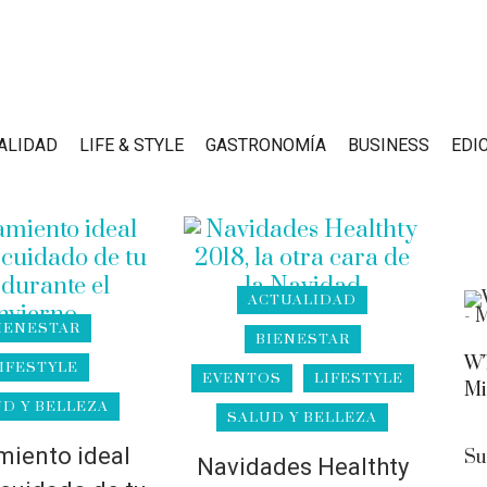
ALIDAD
LIFE & STYLE
GASTRONOMÍA
BUSINESS
EDI
ACTUALIDAD
IENESTAR
BIENESTAR
WT
IFESTYLE
EVENTOS
LIFESTYLE
Mi
D Y BELLEZA
SALUD Y BELLEZA
miento ideal
Su
Navidades Healthty