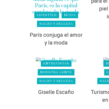
para el
piel
LIFESTYLE
MODA
i
SALUD Y BELLEZA
París conjuga el amor
y la moda
ENTREVISTAS
B
NUESTRA GENTE
L
SALUD Y BELLEZA
SALU
Giselle Escaño
Turismo
en