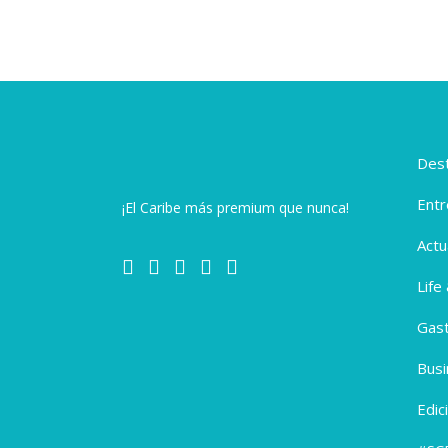
Dest
Entr
¡El Caribe más premium que nunca!
Actu
Life
Gas
Busi
Edic