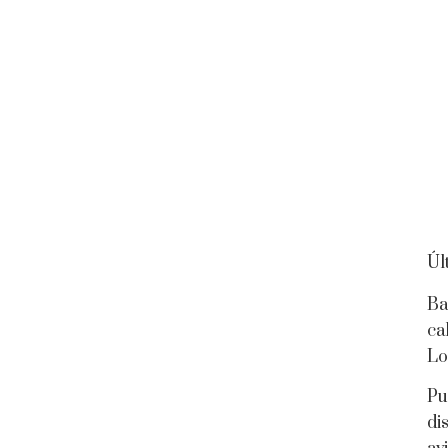
Úl
Ba
ca
Lo
Pu
di