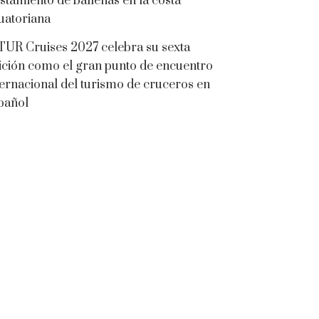
istamiento de ballenas en la costa
uatoriana
TUR Cruises 2027 celebra su sexta
ición como el gran punto de encuentro
ternacional del turismo de cruceros en
pañol