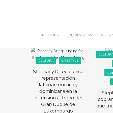
DESTINOS
ENTREVISTAS
ACTUA
CULTUR
CULTURA
LIFESTYLE
Stephany Ortega única
NU
representación
latinoamericana y
dominicana en la
Step
ascensión al trono del
sopra
Gran Duque de
que tri
Luxemburgo