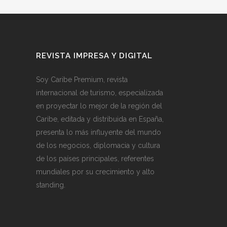
REVISTA IMPRESA Y DIGITAL
Soy Caribe Premium, revista
internacional de turismo, especializada
en proyectar lo mejor de la región del
Caribe, editada y distribuida en España,
presenta lo más influyente del mundo
de los negocios, diplomacia y cultura
de los países principales, referentes
mundiales por su crecimiento y alto
standing.