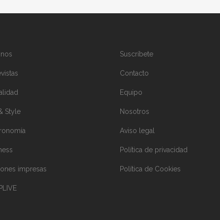
inos
Suscríbete
vistas
Contacto
alidad
Equipo
& Style
Nosotros
ronomía
Aviso legal
ness
Política de privacidad
iones impresas
Política de Cookies
PLIVE