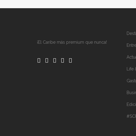
Dest
¡El Caribe más premium que nunca!
Entre
Actu
Life 
Gast
Busi
Edic
#SC