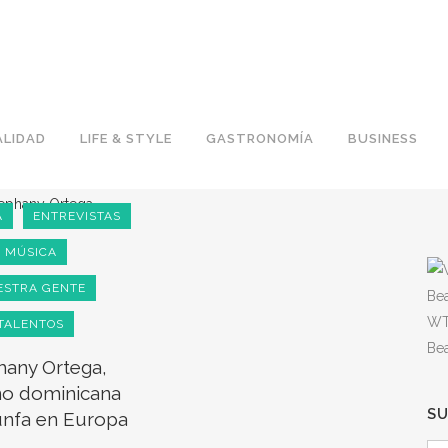
LIDAD
LIFE & STYLE
GASTRONOMÍA
BUSINESS
A
ENTREVISTAS
MÚSICA
ESTRA GENTE
WT
TALENTOS
Be
hany Ortega,
no dominicana
S
unfa en Europa