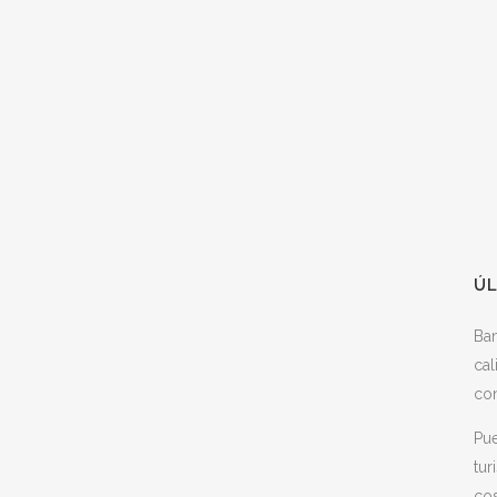
ÚL
Ba
cal
con
Pue
tur
cos