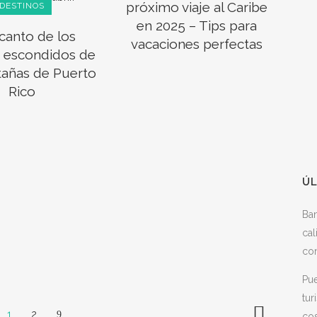
próximo viaje al Caribe
DESTINOS
en 2025 – Tips para
canto de los
vacaciones perfectas
 escondidos de
tañas de Puerto
Rico
ÚL
Ba
cal
con
Pue
tur
1
2
cos