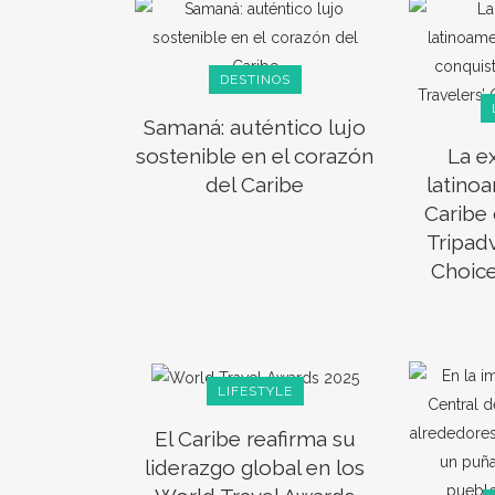
DESTINOS
Samaná: auténtico lujo
sostenible en el corazón
La e
del Caribe
latinoa
Caribe 
Tripadv
Choic
LIFESTYLE
El Caribe reafirma su
liderazgo global en los