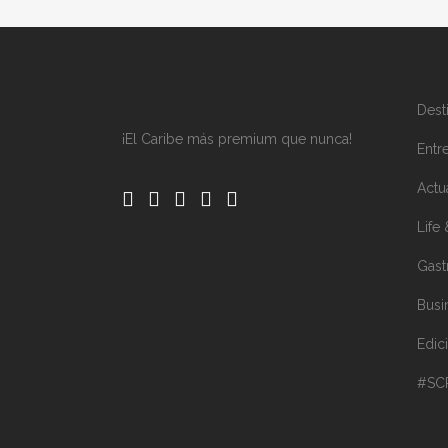
Dest
¡El Caribe más premium que nunca!
Entre
Actu
Life 
Gast
Busi
Edic
#SC