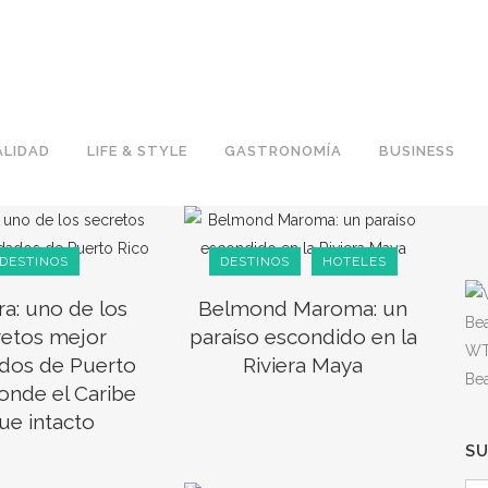
LIDAD
LIFE & STYLE
GASTRONOMÍA
BUSINESS
DESTINOS
DESTINOS
HOTELES
a: uno de los
Belmond Maroma: un
retos mejor
paraíso escondido en la
WT
dos de Puerto
Riviera Maya
Be
onde el Caribe
gue intacto
S