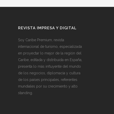
REVISTA IMPRESA Y DIGITAL
Soy Caribe Premium, revista
internacional de turismo, especializada
en proyectar lo mejor de la región del
Caribe, editada y distribuida en España,
presenta lo más influyente del mundo
de los negocios, diplomacia y cultura
de los países principales, referentes
mundiales por su crecimiento y alto
standing.