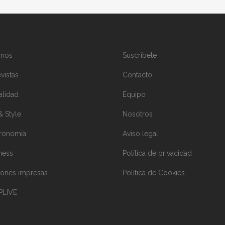
inos
Suscríbete
vistas
Contacto
alidad
Equipo
& Style
Nosotros
ronomía
Aviso legal
ness
Política de privacidad
iones impresas
Política de Cookies
PLIVE