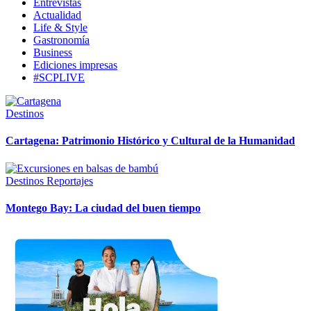
Entrevistas
Actualidad
Life & Style
Gastronomía
Business
Ediciones impresas
#SCPLIVE
Destinos
Cartagena: Patrimonio Histórico y Cultural de la Humanidad
Destinos
Reportajes
Montego Bay: La ciudad del buen tiempo