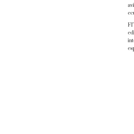
av
ec
FI
ed
in
es