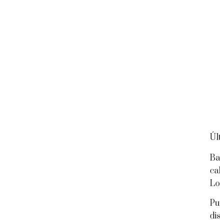
Úl
Ba
ca
Lo
Pu
di