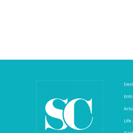
Dest
Entr
Actu
Life
Gas