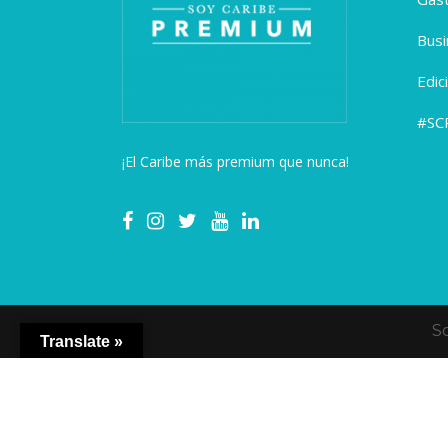
Busi
Edic
#SC
¡El Caribe más premium que nunca!
S
Translate »