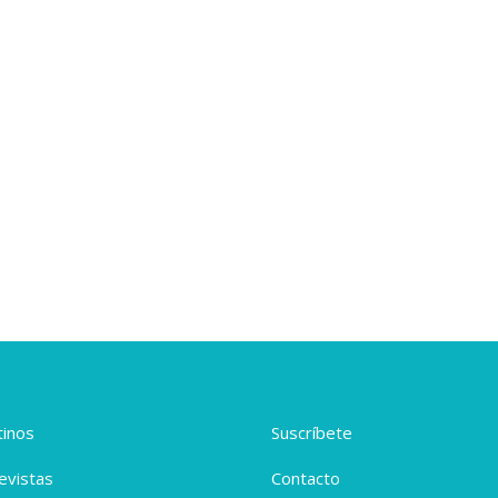
inos
Suscríbete
evistas
Contacto