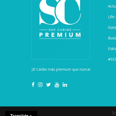
Actu
Life
Gas
Busi
Edic
#SC
¡El Caribe más premium que nunca!
S
Translate »