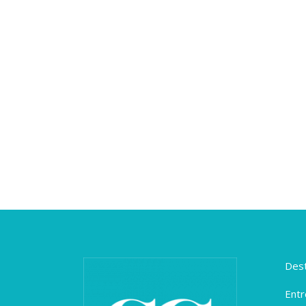
Dest
Entr