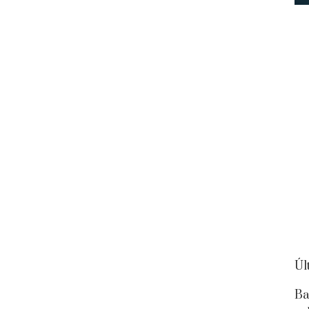
Úl
Ba