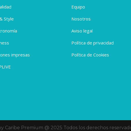
alidad
Equipo
 & Style
Nosotros
tronomía
Aviso legal
ness
Política de privacidad
iones impresas
Política de Cookies
PLIVE
oy Caribe Premium @ 2025 Todos los derechos reservado