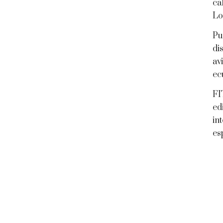
ca
Lo
Pu
di
av
ec
FI
ed
in
es