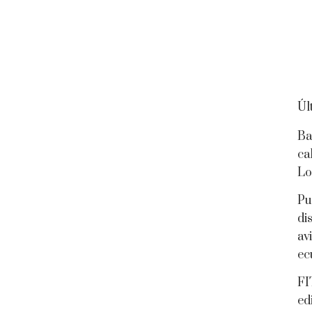
Úl
Ba
ca
Lo
Pu
di
av
ec
FI
ed