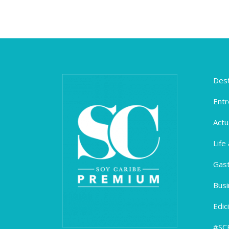
Dest
Entr
Actu
Life
Gas
Busi
Edic
#SC