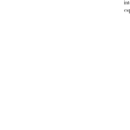
in
es