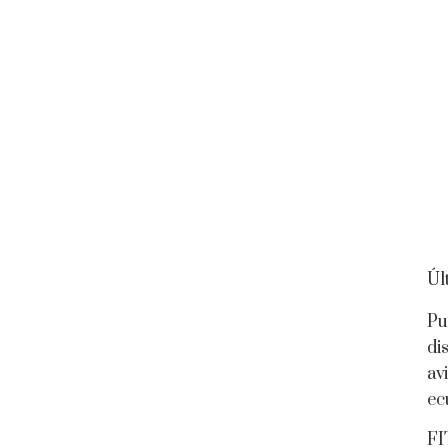
Úl
Pu
di
av
ec
FI