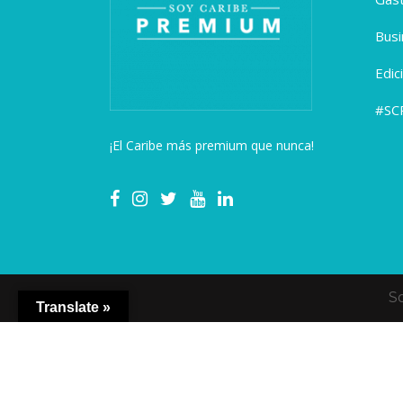
Busi
Edic
#SC
¡El Caribe más premium que nunca!
S
Translate »