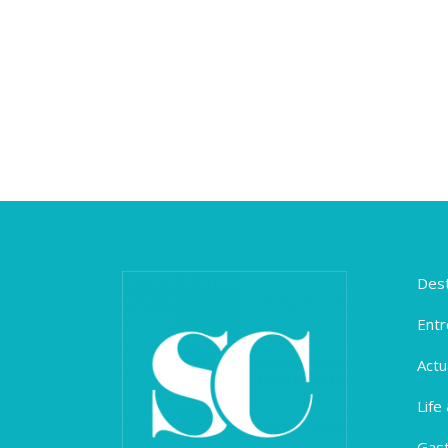
Dest
Entr
Actu
Life
Gas