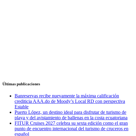
Últimas publicaciones
Banreservas recibe nuevamente la máxima calificación
crediticia AAA.do de Moody’s Local RD con perspectiva
Estable
Puerto López, un destino ideal para disfrutar de turismo de
playa y del avistamiento de ballenas en la costa ecuatoriana
FITUR Cruises 2027 celebra su sexta edición como el gran
punto de encuentro internacional del turismo de cruceros en
español